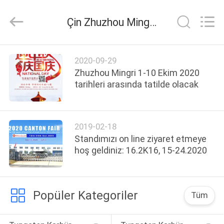
Mingri
Cemented
Carbide
Çin Zhuzhou Mingri Cemented Carbide Co., Ltd. Şirket Haberleri
Co.,
Ltd..
All
Rights
ANA
Reserved.
2020-09-29
SAYFA
Zhuzhou Mingri 1-10 Ekim 2020
tarihleri ​​arasında tatilde olacak
ÜRÜNLER
2019-02-18
HAKKIMIZDA
Standımızı on line ziyaret etmeye
hoş geldiniz: 16.2K16, 15-24.2020
FABRIKA
TURU
Popüler Kategoriler
Tüm
KALITE