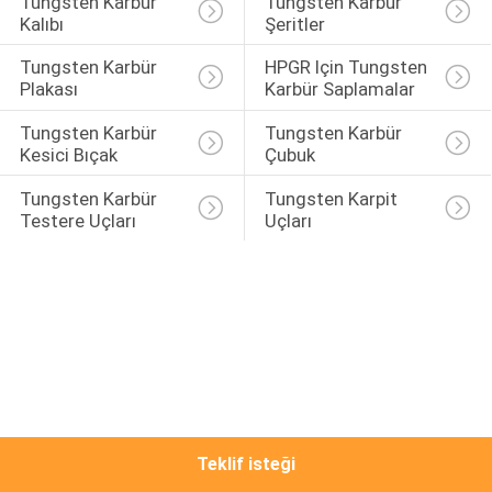
Tungsten Karbür 
Tungsten Karbür 
KONTROL
Kalıbı
Şeritler
Tungsten Karbür 
HPGR Için Tungsten 
BIZE
Plakası
Karbür Saplamalar
ULAŞIN
Tungsten Karbür 
Tungsten Karbür 
Kesici Bıçak
Çubuk
HABERLER
Tungsten Karbür 
Tungsten Karpit 
Testere Uçları
Uçları
TEKLIF
ISTEĞI
SITE
HARITASI
Teklif isteği
PRIVACY